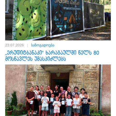
23.07.2026
|
საზოგადოება
„ერუდიტბანაკი“ ხარაგაულში წელს 80
მოსწავლეს უმასპიძლებს