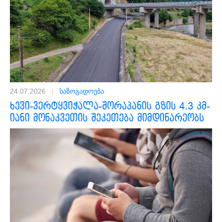
24.07.2026
|
საზოგადოება
ხევი-ვერტყვიჭალა-შორაპანის გზის 4.3 კმ-
იანი მონაკვეთის შეკეთება მიმდინარეობს