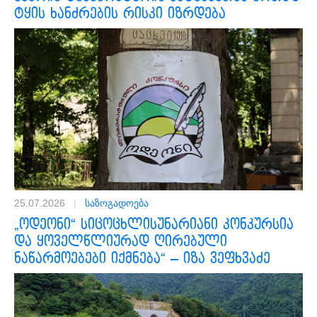
ტყის ხანძრების რისკი იზრდება
25.07.2026
|
საზოგადოება
„ოდეონი“ სიცოცხლისუნარიანი კონკურსია
და ყოველწლიურად ღირებული
ნაწარმოებები იქმნება“ – იზა ვეფხვაძე