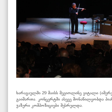
ხარაგაულში 29 მაისს მევიოლინე ვიტალი (იმერ
გაიმართა. კონცერტში ასევე მონაწილეობდა პიან
ჯაზური კომპოზიციები შესრულდა.