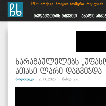
PDF არქივი
ბოლო ნომერი
რეკლამა
მთავარი
ახალი ამბები
საზოგადოება
პოლიტიკა
რეკლამ
რედაქტორის რჩევით
ახალი ამბე
ხარაგაულელებს „უფასო
ათასი ლარი დაგვიჯდა
პოლიტიკა
|
29.06.2026
|
ნახვა: 278