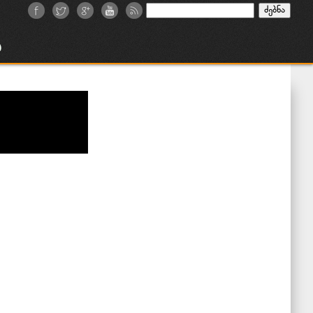
ძებნა:
ა