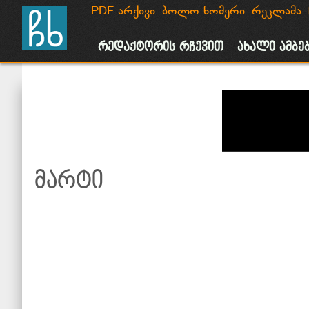
PDF არქივი
ბოლო ნომერი
რეკლამა
მთავარი
ახალი ამბები
საზოგადოება
პოლიტიკა
რეკლამ
რედაქტორის რჩევით
ახალი ამბე
მარტი