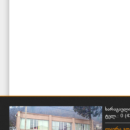
ხარაგაულ
ტელ.: 0 (4
ლაურა გო