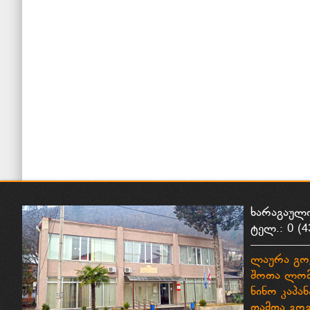
ხარაგაულ
ტელ.: 0 (4
ლაურა გო
შოთა ლომ
ნინო კაპან
თამთა გო