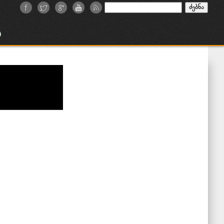
ძებნა:
ა