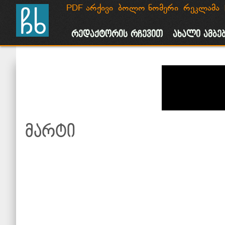
PDF არქივი
ბოლო ნომერი
რეკლამა
მთავარი
ახალი ამბები
საზოგადოება
პოლიტიკა
რეკლამ
რედაქტორის რჩევით
ახალი ამბე
მარტი